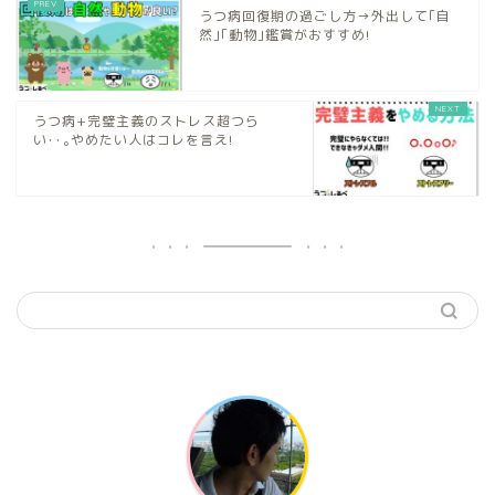
うつ病回復期の過ごし方→外出して｢自
然｣｢動物｣鑑賞がおすすめ!
うつ病+完璧主義のストレス超つら
い･･｡やめたい人はコレを言え!