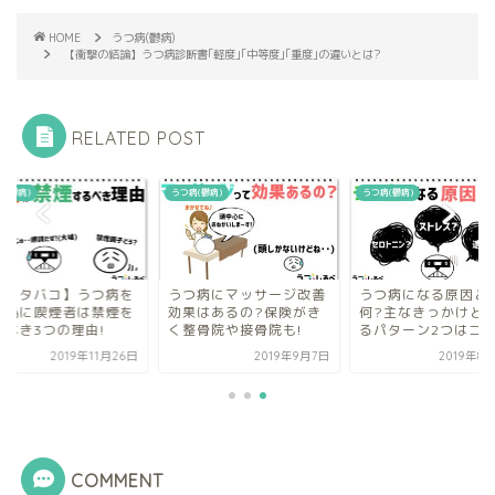
HOME
うつ病(鬱病)
【衝撃の結論】うつ病診断書｢軽度｣｢中等度｣｢重度｣の違いとは?
RELATED POST
病(鬱病)
うつ病(鬱病)
うつ病(鬱病)
鬱とタバコ】うつ病を
うつ病にマッサージ改善
うつ病になる原因と
す為に喫煙者は禁煙を
効果はあるの?保険がき
何?主なきっかけと
るべき3つの理由!
く整骨院や接骨院も!
るパターン2つはコレ
2019年11月26日
2019年9月7日
2019年8
COMMENT