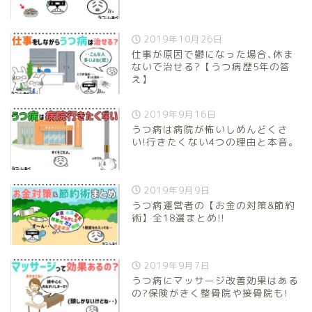
2019年10月26日
仕事が原因で鬱になった場合､休ま
ないで治せる?【うつ病歴5年の答
え】
2019年9月16日
うつ病は病院が怖いしめんどくさ
い!行きたくない4つの理由と本音｡
2019年9月9日
うつ病運営者の【お金の対策&節約
術】全18選まとめ!!
2019年9月7日
うつ病にマッサージ改善効果はある
の?保険がきく整骨院や接骨院も!