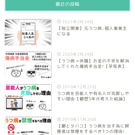
最近の投稿
2021年2月24日
【独立開業】元うつ病､個人事業主
になる
2020年2月24日
【うつ病→休職】お金の不安を解消
してくれた傷病手当金!【早見表】
2019年12月25日
うつ病を芸能人や有名人が克服しや
すい理由【鬱歴5年が考えた結論】
2019年11月26日
【鬱とタバコ】うつ病を治す為に喫
煙者は禁煙をするべき3つの理由!