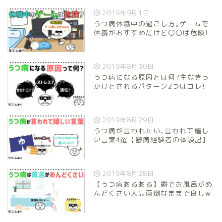
2019年9月1日
うつ病休職中の過ごし方｡ゲームで
休養がおすすめだけど〇〇は危険!
2019年8月30日
うつ病になる原因とは何?主なきっ
かけとされるパターン2つはコレ!
2019年8月29日
うつ病が言われたい､言われて嬉し
い言葉4選【鬱病経験者の体験記】
2019年8月28日
【うつ病あるある】鬱でお風呂がめ
んどくさい人は面倒なままで良しw