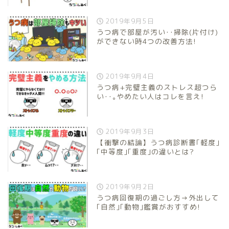
2019年9月5日
うつ病で部屋が汚い･･掃除(片付け)
ができない時4つの改善方法!
2019年9月4日
うつ病+完璧主義のストレス超つら
い･･｡やめたい人はコレを言え!
2019年9月3日
【衝撃の結論】うつ病診断書｢軽度｣
｢中等度｣｢重度｣の違いとは?
2019年9月2日
うつ病回復期の過ごし方→外出して
｢自然｣｢動物｣鑑賞がおすすめ!