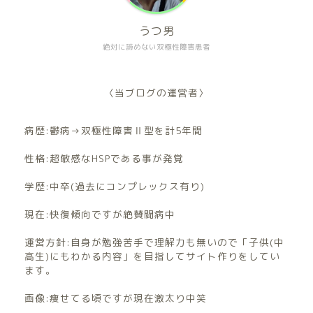
うつ男
絶対に諦めない双極性障害患者
〈当ブログの運営者〉
病歴:鬱病→双極性障害Ⅱ型を計5年間
性格:超敏感なHSPである事が発覚
学歴:中卒(過去にコンプレックス有り)
現在:快復傾向ですが絶賛闘病中
運営方針:自身が勉強苦手で理解力も無いので「子供(中
高生)にもわかる内容」を目指してサイト作りをしてい
ます。
画像:痩せてる頃ですが現在激太り中笑