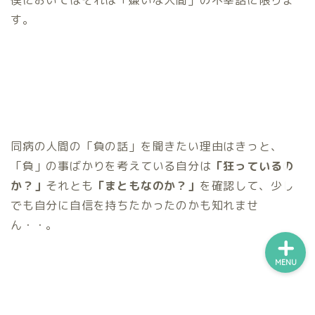
す。
「うつしるべ」管理人から
の自己紹介とご挨拶
運営者の【ほしい物リス
ト】
お問い合わせ
同病の人間の「負の話」を聞きたい理由はきっと、
「負」の事ばかりを考えている自分は
「狂っているの
サイトマップ
か？」
それとも
「まともなのか？」
を確認して、少し
でも自分に自信を持ちたかったのかも知れませ
ん・・。
MENU