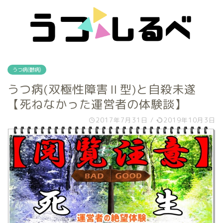
うつ病(鬱病)
うつ病(双極性障害Ⅱ型)と自殺未遂
【死ねなかった運営者の体験談】
2017年7月31日
/
2019年10月3日